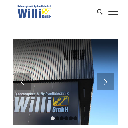
Weiter
1
2
3
4
5
6