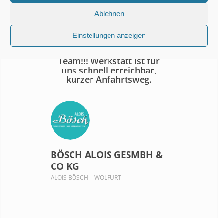
Ablehnen
Wir sind sehr zufrieden mit
Einstellungen anzeigen
Service, Montage u. den
Aufbauten, ein super tolles
Team!!! Werkstatt ist für
uns schnell erreichbar,
kurzer Anfahrtsweg.
BÖSCH ALOIS GESMBH &
CO KG
ALOIS BÖSCH | WOLFURT