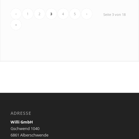
‹
1
2
3
4
5
›
Seite 3 von 18
»
ADRESSE
Willi GmbH
Gschwend 1040
6861 Alberschwende