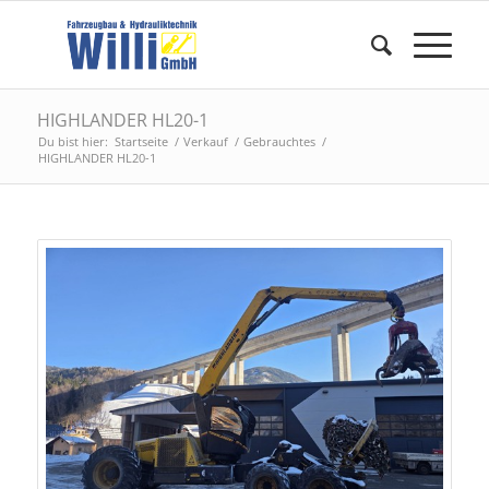
HIGHLANDER HL20-1
Du bist hier:
Startseite
/
Verkauf
/
Gebrauchtes
/
HIGHLANDER HL20-1