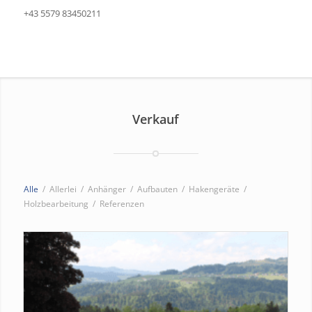
+43 5579 83450211
Verkauf
Alle
/
Allerlei
/
Anhänger
/
Aufbauten
/
Hakengeräte
/
Holzbearbeitung
/
Referenzen