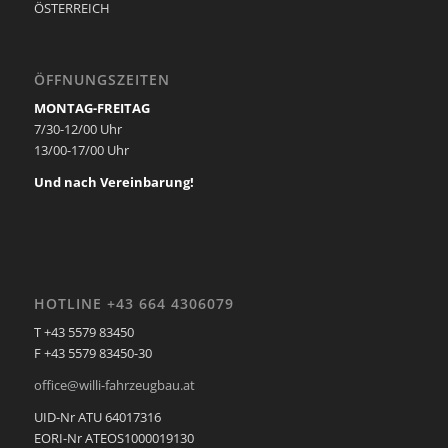
ÖSTERREICH
ÖFFNUNGSZEITEN
MONTAG-FREITAG
7/30-12/00 Uhr
13/00-17/00 Uhr
Und nach Vereinbarung!
HOTLINE +43 664 4306079
T +43 5579 83450
F +43 5579 83450-30
office@willi-fahrzeugbau.at
UID-Nr ATU 64017316
EORI-Nr ATEOS1000019130