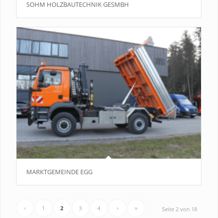
SOHM HOLZBAUTECHNIK GESMBH
MARKTGEMEINDE EGG
‹
1
2
3
4
›
»
Seite 2 von 18