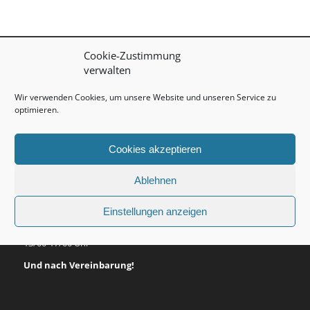
Cookie-Zustimmung
verwalten
ADRESSE
Wir verwenden Cookies, um unsere Website und unseren Service zu
Willi GmbH
optimieren.
Gschwend 1040
6861 Alberschwende
ÖSTERREICH
Cookies akzeptieren
Ablehnen
ÖFFNUNGSZEITEN
Einstellungen anzeigen
MONTAG-FREITAG
7/30-12/00 Uhr
13/00-17/00 Uhr
Und nach Vereinbarung!