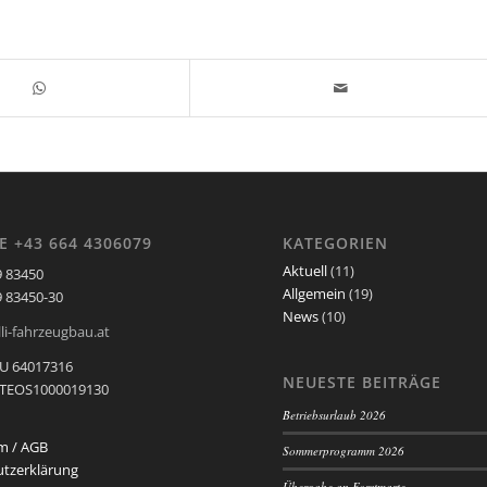
E +43 664 4306079
KATEGORIEN
Aktuell
(11)
9 83450
Allgemein
(19)
9 83450-30
News
(10)
li-fahrzeugbau.at
U 64017316
NEUESTE BEITRÄGE
ATEOS1000019130
Betriebsurlaub 2026
m / AGB
Sommerprogramm 2026
tzerklärung
Übergabe an Forstmarte