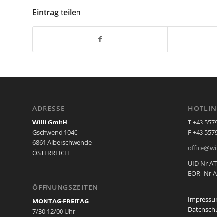
Eintrag teilen
ADRESSE
HOTLIN
Willi GmbH
T +43 557
Gschwend 1040
F +43 557
6861 Alberschwende
office@wil
ÖSTERREICH
UID-Nr AT
EORI-Nr 
ÖFFNUNGSZEITEN
Impressu
MONTAG-FREITAG
Datenschu
7/30-12/00 Uhr