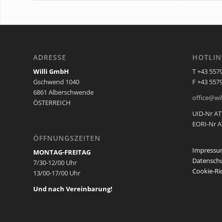
ADRESSE
HOTLIN
Willi GmbH
T +43 557
Gschwend 1040
F +43 557
6861 Alberschwende
office@wil
ÖSTERREICH
UID-Nr AT
EORI-Nr 
ÖFFNUNGSZEITEN
Impressu
MONTAG-FREITAG
Datenschu
7/30-12/00 Uhr
Cookie-Ric
13/00-17/00 Uhr
Und nach Vereinbarung!