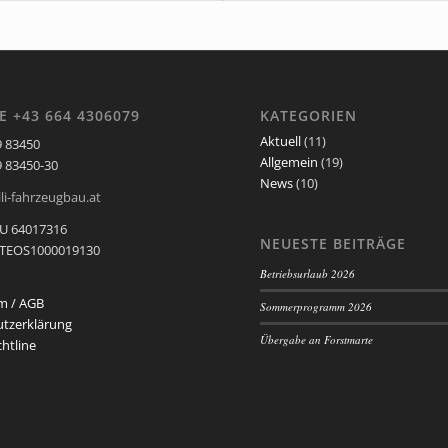
E +43 664 4306079
KATEGORIEN
Aktuell
(11)
9 83450
Allgemein
(19)
9 83450-30
News
(10)
li-fahrzeugbau.at
U 64017316
NEUESTE BEITRÄGE
ATEOS1000019130
Betriebsurlaub 2026
m / AGB
Sommerprogramm 2026
tzerklärung
Übergabe an Forstmarte
htline